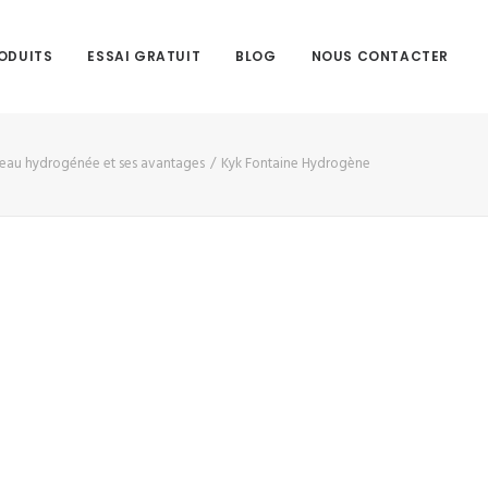
ODUITS
ESSAI GRATUIT
BLOG
NOUS CONTACTER
l'eau hydrogénée et ses avantages
Kyk Fontaine Hydrogène