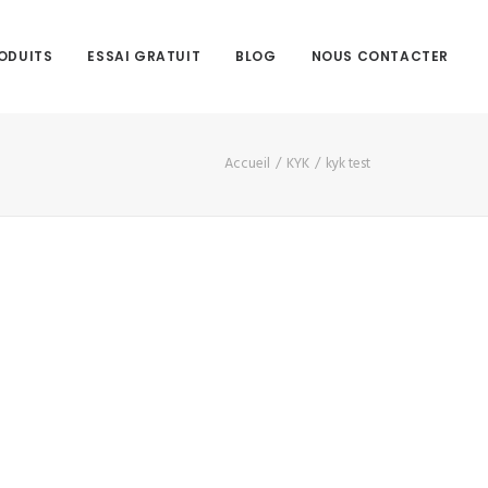
ODUITS
ESSAI GRATUIT
BLOG
NOUS CONTACTER
Accueil
KYK
kyk test