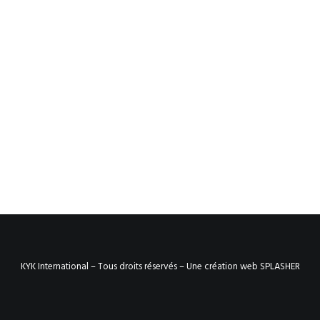
KYK International – Tous droits réservés –
Une création web SPLASHER