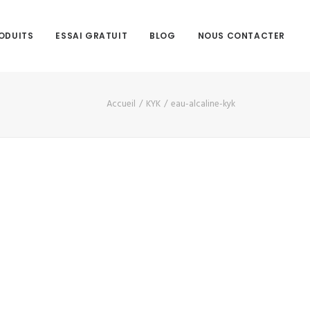
ODUITS
ESSAI GRATUIT
BLOG
NOUS CONTACTER
Accueil
KYK
eau-alcaline-kyk