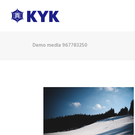
Demo media 967783250