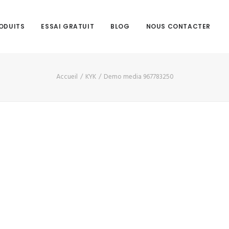
ODUITS
ESSAI GRATUIT
BLOG
NOUS CONTACTER
Accueil
KYK
Demo media 967783250