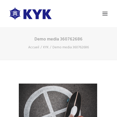
Demo media 360762686
A PROPOS
Accueil
KYK
Demo media 360762686
NOS PRODUITS
ESSAI GRATUIT
BLOG
NOUS CONTACTER